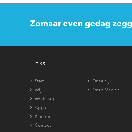
Zomaar even gedag zegge
Links
Start
Onze Kijk
Wij
Onze Manier
Workshops
Apps
Klanten
Contact