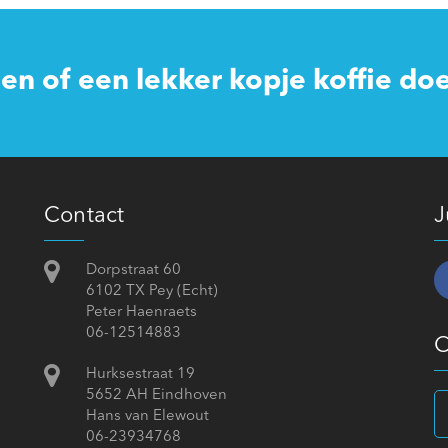
n of een lekker kopje koffie do
Contact
J
Dorpstraat 60
6102 TX Pey (Echt)
Peter Haenraets
06-12514883
O
Hurksestraat 19
5652 AH Eindhoven
Hans van Elewout
06-23934768