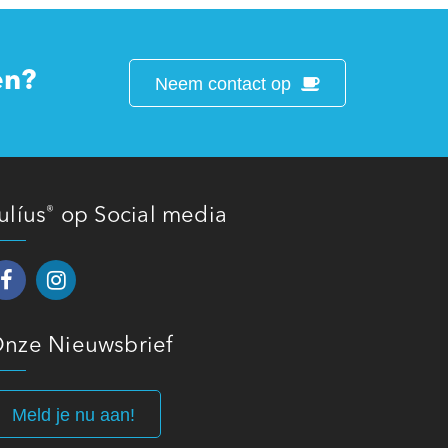
en?
Neem contact op
ulíus
op Social media
®
nze Nieuwsbrief
Meld je nu aan!