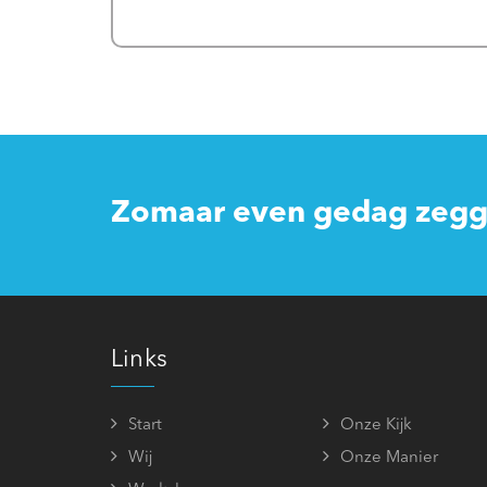
Zomaar even gedag zegge
Links
Start
Onze Kijk
Wij
Onze Manier