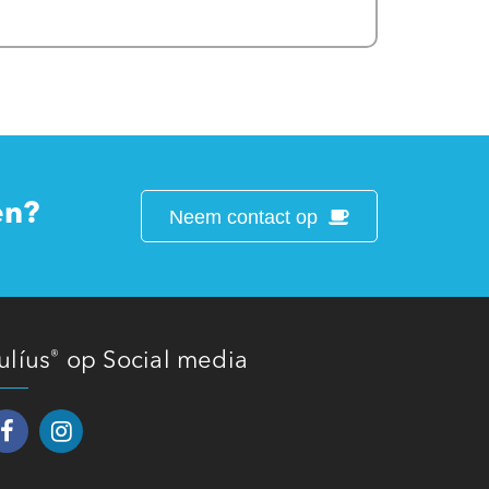
en?
Neem contact op
ulíus
op Social media
®