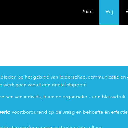
Start
Wij
n bieden op het gebied van leiderschap, communicatie en g
 te werk gaan vanuit een drietal stappen:
chetsen van individu, team en organisatie…een blauwdruk
werk:
voortbordurend op de vraag en behoefte én effectie
eede stap verduurzamen in structuur én cultuur