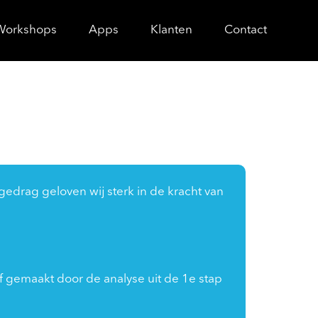
Workshops
Apps
Klanten
Contact
edrag geloven wij sterk in de kracht van
f gemaakt door de analyse uit de 1e stap